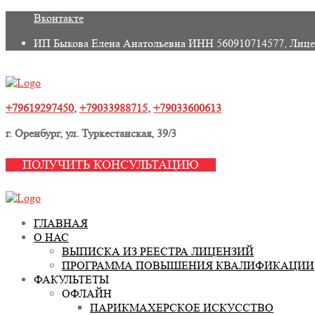
Skip
Вконтакте
to
ИП Быкова Елена Анатольевна ИНН 560910714577, Лице
content
+79619297450
,
+79033988715
,
+79033600613
г. Оренбург, ул. Туркестанская, 39/3
ПОЛУЧИТЬ КОНСУЛЬТАЦИЮ
ГЛАВНАЯ
О НАС
ВЫПИСКА ИЗ РЕЕСТРА ЛИЦЕНЗИЙ
ПРОГРАММА ПОВЫШЕНИЯ КВАЛИФИКАЦИИ
ФАКУЛЬТЕТЫ
ОФЛАЙН
ПАРИКМАХЕРСКОЕ ИСКУССТВО