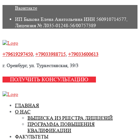
Skip
Вконтакте
to
ИП Быкова Елена Анатольевна ИНН 560910714577,
content
Лицензия № Л035-01248-56/00757389
+79619297450
,
+79033988715
,
+79033600613
г. Оренбург, ул. Туркестанская, 39/3
ПОЛУЧИТЬ КОНСУЛЬТАЦИЮ
ГЛАВНАЯ
О НАС
ВЫПИСКА ИЗ РЕЕСТРА ЛИЦЕНЗИЙ
ПРОГРАММА ПОВЫШЕНИЯ
КВАЛИФИКАЦИИ
ФАКУЛЬТЕТЫ