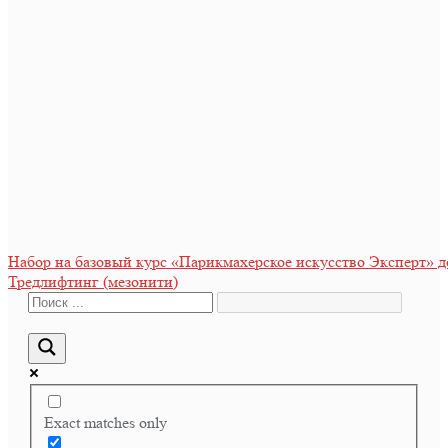
Навигация
Набор на базовый курс «Парикмахерское искусство Эксперт» до 
Тредлифтинг (мезонити)
по
записям
Exact matches only