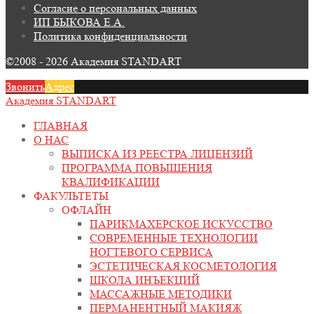
Согласие о персональных данных
ИП БЫКОВА Е.А.
Политика конфиденциальности
©2008 - 2026 Академия STANDART
Звонить
Адрес
Академия STANDART
ГЛАВНАЯ
О НАС
ВЫПИСКА ИЗ РЕЕСТРА ЛИЦЕНЗИЙ
ПРОГРАММА ПОВЫШЕНИЯ
КВАЛИФИКАЦИИ
ФАКУЛЬТЕТЫ
ОФЛАЙН
ПАРИКМАХЕРСКОЕ ИСКУССТВО
СОВРЕМЕННЫЕ ТЕХНОЛОГИИ
НОГТЕВОГО СЕРВИСА
ЭСТЕТИЧЕСКАЯ КОСМЕТОЛОГИЯ
ШКОЛА ИНЪЕКЦИЙ
МАССАЖНЫЕ МЕТОДИКИ
ПЕРМАНЕНТНЫЙ МАКИЯЖ