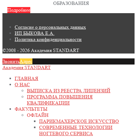
ОБРАЗОВАНИЯ
Подробнее
Согласие о персональных данных
ИП БЫКОВА Е.А.
Политика конфиденциальности
©2008 - 2026 Академия STANDART
Звонить
Адрес
Академия STANDART
ГЛАВНАЯ
О НАС
ВЫПИСКА ИЗ РЕЕСТРА ЛИЦЕНЗИЙ
ПРОГРАММА ПОВЫШЕНИЯ
КВАЛИФИКАЦИИ
ФАКУЛЬТЕТЫ
ОФЛАЙН
ПАРИКМАХЕРСКОЕ ИСКУССТВО
СОВРЕМЕННЫЕ ТЕХНОЛОГИИ
НОГТЕВОГО СЕРВИСА