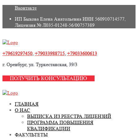
Skip
Вконтакте
to
ИП Быкова Елена Анатольевна ИНН 560910714577,
content
Лицензия № Л035-01248-56/00757389
+79619297450
,
+79033988715
,
+79033600613
г. Оренбург, ул. Туркестанская, 39/3
ПОЛУЧИТЬ КОНСУЛЬТАЦИЮ
ГЛАВНАЯ
О НАС
ВЫПИСКА ИЗ РЕЕСТРА ЛИЦЕНЗИЙ
ПРОГРАММА ПОВЫШЕНИЯ
КВАЛИФИКАЦИИ
ФАКУЛЬТЕТЫ