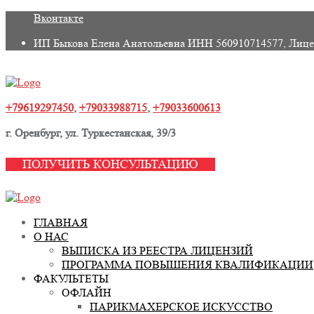
Skip
Вконтакте
to
ИП Быкова Елена Анатольевна ИНН 560910714577, Лице
content
+79619297450
,
+79033988715
,
+79033600613
г. Оренбург, ул. Туркестанская, 39/3
ПОЛУЧИТЬ КОНСУЛЬТАЦИЮ
ГЛАВНАЯ
О НАС
ВЫПИСКА ИЗ РЕЕСТРА ЛИЦЕНЗИЙ
ПРОГРАММА ПОВЫШЕНИЯ КВАЛИФИКАЦИИ
ФАКУЛЬТЕТЫ
ОФЛАЙН
ПАРИКМАХЕРСКОЕ ИСКУССТВО