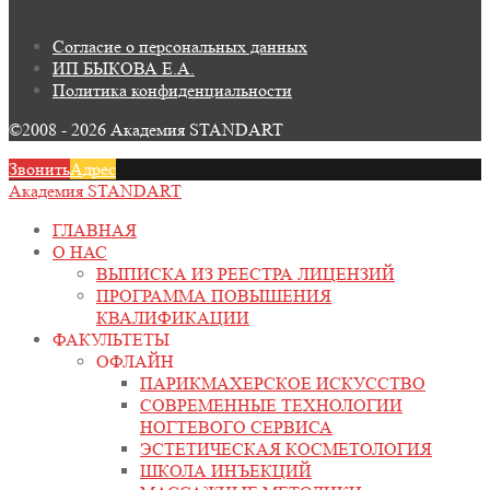
Согласие о персональных данных
ИП БЫКОВА Е.А.
Политика конфиденциальности
©2008 - 2026 Академия STANDART
Звонить
Адрес
Академия STANDART
ГЛАВНАЯ
О НАС
ВЫПИСКА ИЗ РЕЕСТРА ЛИЦЕНЗИЙ
ПРОГРАММА ПОВЫШЕНИЯ
КВАЛИФИКАЦИИ
ФАКУЛЬТЕТЫ
ОФЛАЙН
ПАРИКМАХЕРСКОЕ ИСКУССТВО
СОВРЕМЕННЫЕ ТЕХНОЛОГИИ
НОГТЕВОГО СЕРВИСА
ЭСТЕТИЧЕСКАЯ КОСМЕТОЛОГИЯ
ШКОЛА ИНЪЕКЦИЙ