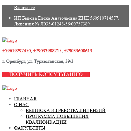
Skip
Вконтакте
to
ИП Быкова Елена Анатольевна ИНН 560910714577,
content
Лицензия № Л035-01248-56/00757389
+79619297450
,
+79033988715
,
+79033600613
г. Оренбург, ул. Туркестанская, 39/3
ПОЛУЧИТЬ КОНСУЛЬТАЦИЮ
ГЛАВНАЯ
О НАС
ВЫПИСКА ИЗ РЕЕСТРА ЛИЦЕНЗИЙ
ПРОГРАММА ПОВЫШЕНИЯ
КВАЛИФИКАЦИИ
ФАКУЛЬТЕТЫ