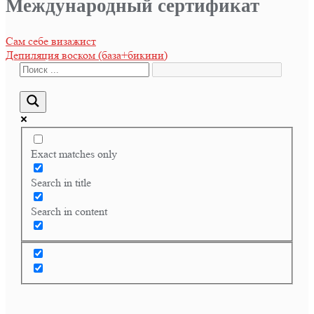
Международный сертификат
Навигация
Сам себе визажист
Депиляция воском (база+бикини)
по
записям
Exact matches only
Search in title
Search in content