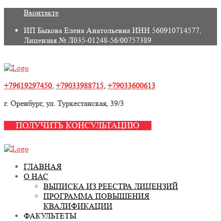
Skip
Вконтакте
to
ИП Быкова Елена Анатольевна ИНН 560910714577,
content
Лицензия № Л035-01248-56/00757389
+79619297450
,
+79033988715
,
+79033600613
г. Оренбург, ул. Туркестанская, 39/3
ПОЛУЧИТЬ КОНСУЛЬТАЦИЮ
ГЛАВНАЯ
О НАС
ВЫПИСКА ИЗ РЕЕСТРА ЛИЦЕНЗИЙ
ПРОГРАММА ПОВЫШЕНИЯ
КВАЛИФИКАЦИИ
ФАКУЛЬТЕТЫ