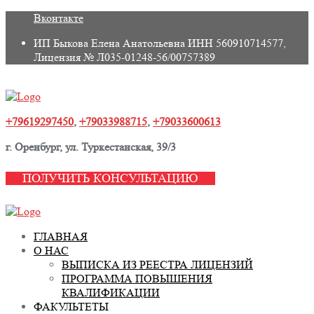
Skip
Вконтакте
to
ИП Быкова Елена Анатольевна ИНН 560910714577,
content
Лицензия № Л035-01248-56/00757389
+79619297450
,
+79033988715
,
+79033600613
г. Оренбург, ул. Туркестанская, 39/3
ПОЛУЧИТЬ КОНСУЛЬТАЦИЮ
ГЛАВНАЯ
О НАС
ВЫПИСКА ИЗ РЕЕСТРА ЛИЦЕНЗИЙ
ПРОГРАММА ПОВЫШЕНИЯ
КВАЛИФИКАЦИИ
ФАКУЛЬТЕТЫ