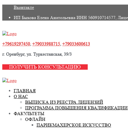
Skip
Вконтакте
to
ИП Быкова Елена Анатольевна ИНН 560910714577, Лице
content
+79619297450
,
+79033988715
,
+79033600613
г. Оренбург, ул. Туркестанская, 39/3
ПОЛУЧИТЬ КОНСУЛЬТАЦИЮ
ГЛАВНАЯ
О НАС
ВЫПИСКА ИЗ РЕЕСТРА ЛИЦЕНЗИЙ
ПРОГРАММА ПОВЫШЕНИЯ КВАЛИФИКАЦИИ
ФАКУЛЬТЕТЫ
ОФЛАЙН
ПАРИКМАХЕРСКОЕ ИСКУССТВО