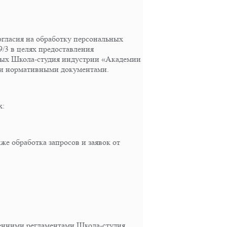
огласия на обработку персональных
9/3 в целях предоставления
нных Школа-студия индустрии «Академии
ми нормативными документами.
х:
же обработка запросов и заявок от
енними регламентами Школа-студия