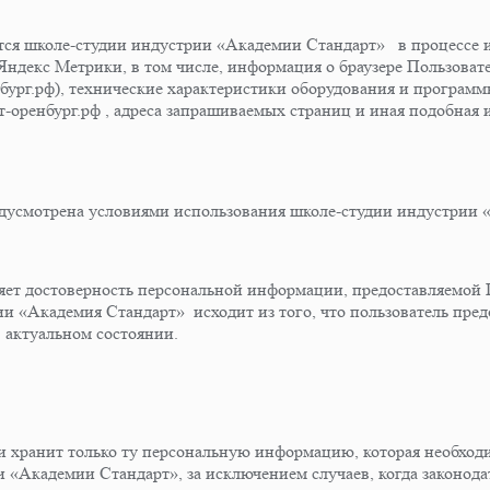
аются школе-студии индустрии «Академии Стандарт» в процессе
ф Яндекс Метрики, в том числе, информация о браузере Пользова
енбург.рф), технические характеристики оборудования и програм
арт-оренбург.рф , адреса запрашиваемых страниц и иная подобная
редусмотрена условиями использования школе-студии индустрии
яет достоверность персональной информации, предоставляемой 
ии «Академия Стандарт» исходит из того, что пользователь пре
актуальном состоянии.
и хранит только ту персональную информацию, которая необход
и «Академии Стандарт», за исключением случаев, когда законод