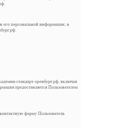
рф.
ки его персональной информации; в
бург.рф.
академия-стандарт-оренбург.рф, включая
рмация предоставляется Пользователем
 контактную форму Пользователь