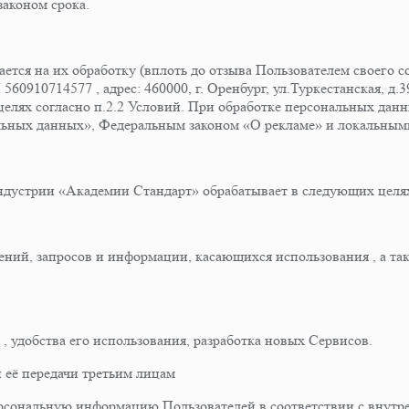
аконом срока.
ется на их обработку (вплоть до отзыва Пользователем своего с
910714577 , адрес: 460000, г. Оренбург, ул.Туркестанская, д.3
елях согласно п.2.2 Условий. При обработке персональных да
льных данных», Федеральным законом «О рекламе» и локальны
ндустрии «Академии Стандарт» обрабатывает в следующих целя
лений, запросов и информации, касающихся использования , а так
ф , удобства его использования, разработка новых Сервисов.
 её передачи третьим лицам
ерсональную информацию Пользователей в соответствии с внутр