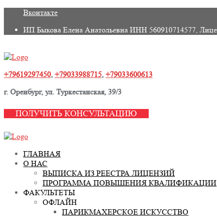
Skip
Вконтакте
to
ИП Быкова Елена Анатольевна ИНН 560910714577, Лице
content
+79619297450
,
+79033988715
,
+79033600613
г. Оренбург, ул. Туркестанская, 39/3
ПОЛУЧИТЬ КОНСУЛЬТАЦИЮ
ГЛАВНАЯ
О НАС
ВЫПИСКА ИЗ РЕЕСТРА ЛИЦЕНЗИЙ
ПРОГРАММА ПОВЫШЕНИЯ КВАЛИФИКАЦИИ
ФАКУЛЬТЕТЫ
ОФЛАЙН
ПАРИКМАХЕРСКОЕ ИСКУССТВО