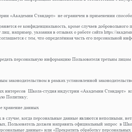
трии «Академии Стандарт» не ограничен в применении способо
аняется ее конфиденциальность, кроме случаев добровольного 
иц, например, указания в отзывах о работе сайта https://академи
оглашается с тем, что определённая часть его персональной ин
редать персональную информацию Пользователя третьим лицам 
мым законодательством в рамках установленной законодательст
ных интересов Школа-студия индустрии «Академии Стандарт» или
щую Политику;
ое хранение данных
х в случае, когда персональные данные являются неполными, н
анных, Пользователь должен направить официальный запрос в Ш
ерсональные данные» или «Прекратить обработку персональных 