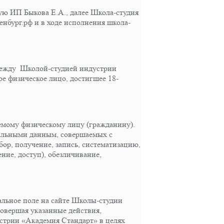
ую ИП Быкова Е.А., далее Школа-студия
енбург.рф и в ходе исполнения школа-
 между Школой-студией индустрии
ое физическое лицо, достигшее 18-
мому физическому лицу (гражданину).
нальными данным, совершаемых с
бор, получение, запись, систематизацию,
ние, доступ), обезличивание,
альное поле на сайте Школы-студии
овершая указанные действия,
стрии «Академия Стандарт» в целях