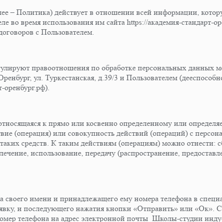
е – Политика) действует в отношении всей информации, котор
 во время использования им сайта https://академия-стандарт-ор
оговоров с Пользователем.
регулируют правоотношения по обработке персональных данных
ренбург, ул. Туркестанская, д.39/3 и Пользователем (дееспособн
т-оренбург.рф).
тносящаяся к прямо или косвенно определенному или определяе
вие (операция) или совокупность действий (операций) с персо
таких средств. К таким действиям (операциям) можно отнести: с
лечение, использование, передачу (распространение, предоставле
а своего имени и принадлежащего ему номера телефона в специ
вку, и последующего нажатия кнопки «Отправить» или «Ок». С
номер телефона на адрес электронной почты Школы-студии инду